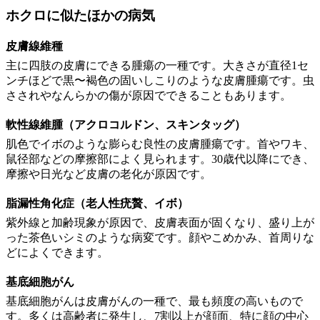
ホクロに似たほかの病気
皮膚線維種
主に四肢の皮膚にできる腫瘍の一種です。大きさが直径1セ
ンチほどで黒〜褐色の固いしこりのような皮膚腫瘍です。虫
さされやなんらかの傷が原因でできることもあります。
軟性線維腫（アクロコルドン、スキンタッグ）
肌色でイボのような膨らむ良性の皮膚腫瘍です。首やワキ、
鼠径部などの摩擦部によく見られます。30歳代以降にでき、
摩擦や日光など皮膚の老化が原因です。
脂漏性角化症（老人性疣贅、イボ）
紫外線と加齢現象が原因で、皮膚表面が固くなり、盛り上が
った茶色いシミのような病変です。顔やこめかみ、首周りな
どによくできます。
基底細胞がん
基底細胞がんは皮膚がんの一種で、最も頻度の高いもので
す。多くは高齢者に発生し、7割以上が顔面、特に顔の中心