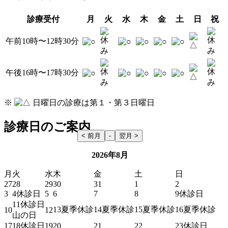
診療受付
月
火
水
木
金
土
日
祝
午前10時〜12時30分
午後16時〜17時30分
※
日曜日
の診療は第１・第３日曜日
診療日のご案内
2026年8月
月
火
水
木
金
土
日
27
28
29
30
31
1
2
3
4
休診日
5
6
7
8
9
休診日
11
休診日
13
夏季休診
14
夏季休診
15
夏季休診
16
夏季休診
10
12
山の日
17
18
休診日
19
20
21
22
23
休診日