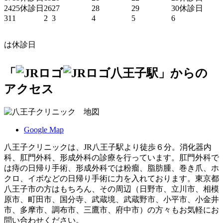
24
25
休診日
26
27
28
29
30
休診日
31
1
2
3
4
5
6
は休診日
「
八王子駅」からの
アクセス
Google Map
八王子クリニックは、JR八王子駅より徒歩６分。消化器内
科、肛門外科、形成外科の診療を行っています。肛門外科で
は痔の日帰り手術、形成外科では粉瘤、脂肪腫、巻き爪、ホ
クロ、イボなどの日帰り手術に力を入れております。東京都
八王子市の方はもちろん、その周辺（日野市、立川市、相模
原市、町田市、国分寺、武蔵境、武蔵野市、小平市、小金井
市、多摩市、調布市、三鷹市、府中市）の方々もお気軽にお
問い合わせください。