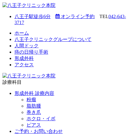
八王子駅徒歩6分
オンライン予約
TEL
042-643-
3717
ホーム
八王子クリニックグループについて
人間ドック
痔の日帰り手術
形成外科
アクセス
診療科目
形成外科 診療内容
粉瘤
脂肪腫
巻き爪
ホクロ・イボ
ピアス
ご予約・お問い合わせ