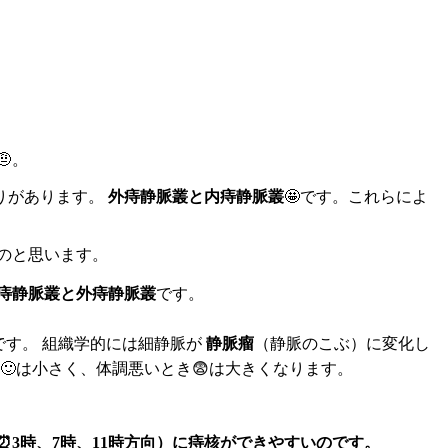
。
りがあります。
外痔静脈叢と内痔静脈叢
🤩です。これらによ
のと思います。
痔静脈叢と外痔静脈叢
です。
です。 組織学的には細静脈が
静脈瘤
（静脈のこぶ）に変化し
🙂は小さく、体調悪いとき😨は大きくなります。
⏰3時、7時、11時方向）に痔核ができやすいのです。