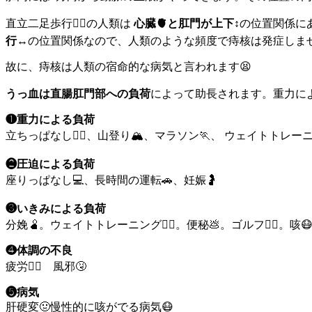
直立二足歩行🚶‍♂️の人類は
心臓🫀と肛門が上下
↕️の位置関係
行
↔️の位置関係なので、人類のような頻度で痔核は発症しま
故に、痔核は人類の宿命的な病気と言われます😫
うっ血は直腸肛門部への負荷
によって助長されます。重力による
❶重力による負荷
立ちっぱなし🧍‍♂️、山登り🏔️、マラソン🏃、 ウェイトトレーニング
❷圧迫による負荷
座りっぱなし💻、長時間の運転🚗、妊娠🤰
❸いきみによる負荷
分娩🫄。ウェイトトレーニング🏋️‍♂️。便秘💩。ゴルフ🏌️‍♀️。咳️
❹体調の不良
疲労😮‍💨 風邪🤧
❺病気
肝硬変🤢慢性的に咳がでる病気😷