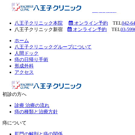
肛門外科
八王子クリニック本院
オンライン予約
TEL
042-6
八王子クリニック新宿
オンライン予約
TEL
03-599
ホーム
八王子クリニックグループについて
人間ドック
痔の日帰り手術
形成外科
アクセス
初診の方へ
診療 治療の流れ
痔の種類と治療方針
痔について
肛門の解剖と痔の関係