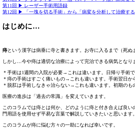
第11回 ▶︎ レーザー手術用語録
第12回 ▶︎ 「一塊を切る手術」から「病変を分析して治療す
はじめに…
痔
という漢字は病垂に寺と書きます。お寺に入るまで（死ぬ
しかし…今や痔は適切な治療によって完治できる病気となり
＊手術は1週間の入院が必要→これは違います。日帰り手術
＊痔の手術はすごく痛いもの→これも違います。手術翌日か
＊脱肛は手術しなきゃ治らない→これも違います。初期のも
医療の進歩は「過去の常識」を変えていきます。
このコラムでは痔とは何か、どのように痔と付き合えば良い
門用語を使用せず平易な言葉で解説していきたいと思います
このコラムが痔に悩む方々の一助になれば幸いです。