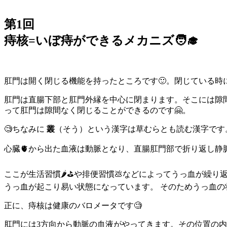
第1回
痔核=いぼ痔ができるメカニズ🧑‍🎓
肛門は開く閉じる機能を持ったところです🙂。閉じている時
肛門は直腸下部と肛門外縁を中心に閉まります。そこには隙
って肛門は隙間なく閉じることができるのです🤗。
🧐ちなみに
叢
（そう）という漢字は草むらとも読む漢字です。
心臓🫀から出た血液は動脈となり、直腸肛門部で折り返し静
ここが生活習慣🌶️⛳️や排便習慣💩などによってうっ血が繰り
うっ血が起こり易い状態になっています。 そのためうっ血の
正に、痔核は健康のバロメータです🧐
肛門には3方向から動脈の血液がやってきます。その位置の