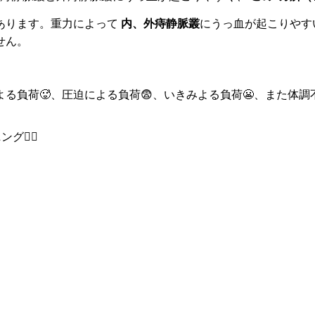
にあります。重力によって
内、外痔静脈叢
にうっ血が起こりやすい
せん。
負荷🥵、圧迫による負荷😨、いきみよる負荷😬、また体調不良
️‍♂️
