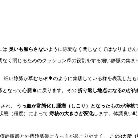
には
臭いも漏らさない
ように隙間なく閉じなくてはなりません
間なく閉じるためのクッション💭の役割をする細い静脈の集ま
細い静脈が草むら🌿🌳のように集簇している様を表現したも
脈となって心臓🫀に戻ります。その
折り返し地点になるのが内
返され、
うっ血が常態化し腫瘤（しこり）となったものが痔核
状態（程度）によって
痔核の大きさが変化
します。体調良い時
内痔静脈叢と外痔静脈叢にうっ血が起こりやすく、
この3カ所（