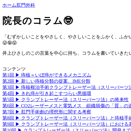
ホーム
肛門外科
院長のコラム🤓
「むずかしいことをやさしく、やさしいことをふかく、ふか
😜🤪😝
井上ひさしのこの言葉を中心に持ち、コラムを書いていきた
コンテンツ
第1回 ▶︎ 痔核＝いぼ痔ができるメカニズム
第2回 ▶︎ 新しい痔核分類の提案、IME分類
第3回 ▶︎ 痔核根治手術クランプトレーザー法（スリーパーツ
第4回 ▶︎ きれ痔が引き起こすつらい悪循環
第5回 ▶︎ クランプトレーザー法（スリーパーツ法）の将来性
第6回 ▶︎ CO2レーザーメスと電気メス 組織損傷の「質」の
第7回 ▶︎ 肛門手術創の理想形に関する考察
第8回 ▶︎ クランプトレーザー法（スリーパーツ法）と痔核手
第9回 ▶︎ クランプトレーザー法（スリーパーツ法）における
第10回 ▶︎ クランプトレーザー法（スリーパーツ法）開発ま