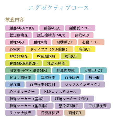
エグゼクティブコース
検査内容
頭部MRI/MRA
頚部MRA
頸動脈エコー
認知症検査
認知症検査(MCI)
頚椎MRI
腰椎MRI
頚椎X線
冠動脈CT
心臓エコー
心電図
ドゥイブス（フル読影）
胸部CT
呼吸器検査
喀痰細胞診
腹部CT
腹部MRI(MRCP)
乳がん検査
前立腺 子宮・卵巣MRI
経鼻内視鏡
大腸3D-CT
ピロリ菌検査
基本検査
血圧脈波
尿一般
尿沈渣
血液検査44項目
ロックスインデックス
心不全マーカー
RLPコレステロール
腫瘍マーカー（基本）
腫瘍マーカー（P53）
腫瘍マーカー（消化器）
感染症3項目
甲状腺検査
リウマチ検査
骨密度検査
画像CD