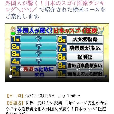
外国人が驚く！日本のスゴイ医療ランキ
ング＼(^^)／
で紹介された検査コースを
ご案内します。
【日 時】
令和4年2月26日（土）19:56〜
【番組名】
世界一受けたい授業 「所ジョージ先生の今す
ぐできる逆転発想術＆外国人が驚く！日本のスゴイ医療
ランキング」