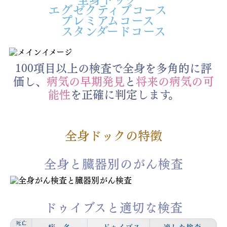
エグゼクティブコース
プレミアムコース
スタンダードコース
100項目以上の検査で全身を多角的に評
価し、
病気の早期発見
と
将来の病気の可
能性
を正確に判定します。
全身ドックの特徴
全身と臓器別のがん検査
ドゥイブスと適切な検査