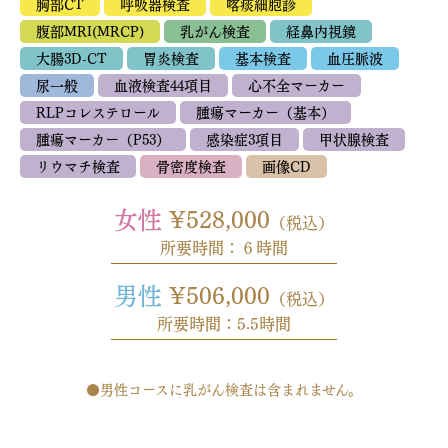
胸部CT
呼吸器検査
喀痰細胞診
腹部MRI(MRCP)
乳がん検査
経鼻内視鏡
大腸3D-CT
胃炎検査
基本検査
血圧脈波
尿一般
血液検査44項目
心不全マーカー
RLPコレステロール
腫瘍マーカー（基本）
腫瘍マーカー（P53）
感染症3項目
甲状腺検査
リウマチ検査
骨密度検査
画像CD
女性
¥528,000
（税込）
所要時間：６時間
男性
¥506,000
（税込）
所要時間：5.5時間
●男性コースに乳がん検査は含まれません。