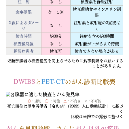
注 射
な し
検査薬を静脈注射
検査前絶食やインスリン制
食事制限
な し
※
限
X線によるダメー
注射薬と放射線の2重被ば
な し
ジ
く
検査時間
約30分
注射を含め約3時間
検査後処置
な し
放射能が下がるまで待機
糖尿病患者
検査可
検査できない場合がある
※腹部臓器の検査精度を向上させるために食事制限をお願いする
ことがあります。
DWIBS
と
PET-CT
のがん診断比較表
◎
：適切
◯
：可能
△
：不向き ×：不可能
死亡順位は厚生労働省「令和4年（2022）人口動態統計」 に基づ
く
比較は当院での撮影に基づく
がん
を早期診断。さらに
がん以外の疾患