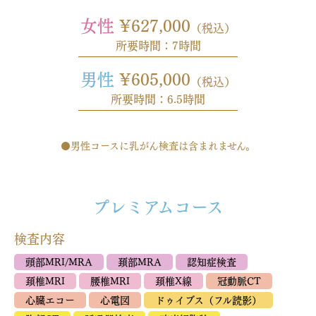
女性
¥627,000
（税込）
所要時間：7時間
男性
¥605,000
（税込）
所要時間：6.5時間
●男性コースに乳がん検査は含まれません。
プレミアムコース
検査内容
頭部MRI/MRA
頚部MRA
認知症検査
頚椎MRI
腰椎MRI
頚椎X線
冠動脈CT
心臓エコー
心電図
ドゥイブス（フル読影）