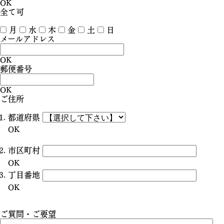
OK
全て可
月
水
木
金
土
日
メールアドレス
OK
郵便番号
OK
ご住所
都道府県
OK
市区町村
OK
丁目番地
OK
ご質問・ご要望